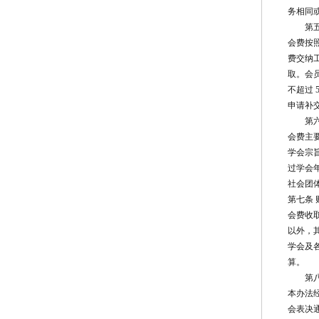
务相同
第
会费按
费交纳
取。会
不超过
申请补
第
会费主
学会宗
过学会
社会团
第七条 
会费收
以外，
学会及
算。
第
本办法
会表决