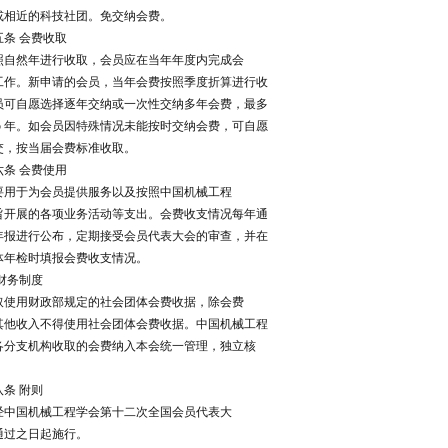
或相近的科技社团。免交纳会费。
五条 会费收取
照自然年进行收取，会员应在当年年度内完成会
工作。新申请的会员，当年会费按照季度折算进行收
员可自愿选择逐年交纳或一次性交纳多年会费，最多
 5 年。如会员因特殊情况未能按时交纳会费，可自愿
交，按当届会费标准收取。
六条 会费使用
要用于为会员提供服务以及按照中国机械工程
旨开展的各项业务活动等支出。会费收支情况每年通
年报进行公布，定期接受会员代表大会的审查，并在
体年检时填报会费收支情况。
财务制度
取使用财政部规定的社会团体会费收据，除会费
其他收入不得使用社会团体会费收据。中国机械工程
各分支机构收取的会费纳入本会统一管理，独立核
八条 附则
经中国机械工程学会第十二次全国会员代表大
通过之日起施行。