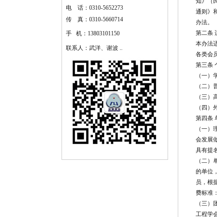
知》（民
电 话：0310-5652273
通则》
传 真：0310-5660714
办法。
第二条 
手 机：13803101150
本办法
联系人：武洋、谢波 ..
各类会
第三条
（一）学
（二）普
（三）高
（四）外
第四条
（一）
会发展
具有提名
（二）
的单位
员，根
费标准：
（三）
工程学