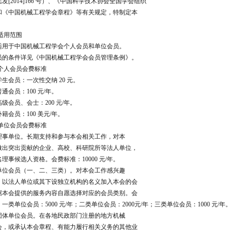
发[2014]166 号）、《中国科学技术协会全国学会组织
和《中国机械工程学会章程》等有关规定，特制定本
适用范围
适用于中国机械工程学会个人会员和单位会员。
员的条件详见《中国机械工程学会会员管理条例》。
 个人会员会费标准
生会员：一次性交纳 20 元。
通会员：100 元/年。
级会员、会士：200 元/年。
籍会员：100 美元/年。
 单位会员会费标准
理事单位。长期支持和参与本会相关工作，对本
做出突出贡献的企业、高校、科研院所等法人单位，
理事候选人资格。会费标准：10000 元/年。
单位会员（一、二、三类）。对本会工作感兴趣
，以法人单位或其下设独立机构的名义加入本会的会
据本会提供的服务内容自愿选择对应的会员类别。会
一类单位会员：5000 元/年；二类单位会员：2000元/年；三类单位会员：1000 元/年
团体单位会员。在各地民政部门注册的地方机械
会，或承认本会章程、有能力履行相关义务的其他业