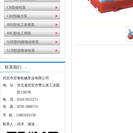
CB型齿轮泵
CIH型磁力泵
IHD型化工多级泵
IHG型化工用泵
NZB型内园弧齿轮泵
LCB型沥青齿轮泵
联系我们
武安市宏泰机械泵业有限公司
地 址：河北省武安市曹公泉工业园
区1585号
电 话：0310-5652273
传 真：0310-5660714
手 机：13803101150
联系人：武洋、谢波 ..