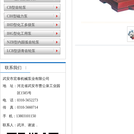
CB型齿轮泵
CIH型磁力泵
IHD型化工多级泵
IHG型化工用泵
NZB型内园弧齿轮泵
LCB型沥青齿轮泵
联系我们
武安市宏泰机械泵业有限公司
地 址：河北省武安市曹公泉工业园
区1585号
电 话：0310-5652273
传 真：0310-5660714
手 机：13803101150
联系人：武洋、谢波 ..