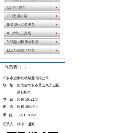
CB型齿轮泵
CIH型磁力泵
IHD型化工多级泵
IHG型化工用泵
NZB型内园弧齿轮泵
LCB型沥青齿轮泵
联系我们
武安市宏泰机械泵业有限公司
地 址：河北省武安市曹公泉工业园
区1585号
电 话：0310-5652273
传 真：0310-5660714
手 机：13803101150
联系人：武洋、谢波 ..