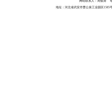
网站联系人：周俊涛 电话：03
地址：河北省武安市曹公泉工业园区158