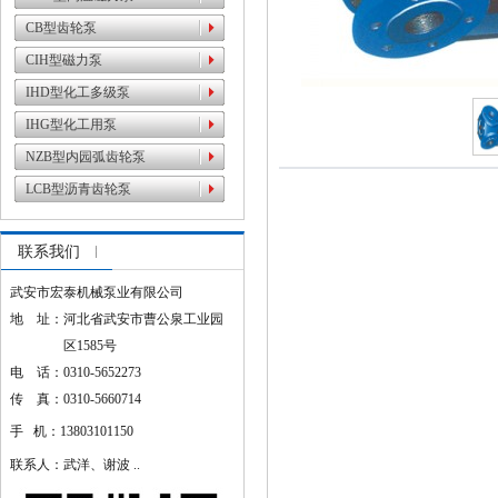
CB型齿轮泵
CIH型磁力泵
IHD型化工多级泵
IHG型化工用泵
NZB型内园弧齿轮泵
LCB型沥青齿轮泵
联系我们
武安市宏泰机械泵业有限公司
地 址：河北省武安市曹公泉工业园
区1585号
电 话：0310-5652273
传 真：0310-5660714
手 机：13803101150
联系人：武洋、谢波 ..