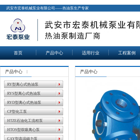
武安市宏泰机械泵业有限公司——热油泵生产专家
首页
产品中心
适用行业
工程案例
产品中心
产品中心
RY型离心式热油泵
RYS型离心式热油泵
RYD型离心式热油泵
CP型化工泵
HTZE石油化工流程泵
HTOS型双吸离心泵
CAY型高温磁力泵