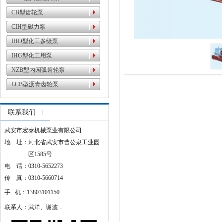
CB型齿轮泵
CIH型磁力泵
IHD型化工多级泵
IHG型化工用泵
NZB型内园弧齿轮泵
LCB型沥青齿轮泵
联系我们
武安市宏泰机械泵业有限公司
地 址：河北省武安市曹公泉工业园
区1585号
电 话：0310-5652273
传 真：0310-5660714
手 机：13803101150
联系人：武洋、谢波 ..