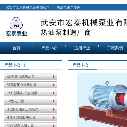
武安市宏泰机械泵业有限公司——热油泵生产专家
首页
产品中心
适用行业
工程案例
产品中心
产品中心
RY型离心式热油泵
RYS型离心式热油泵
RYD型离心式热油泵
CP型化工泵
HTZE石油化工流程泵
HTOS型双吸离心泵
CAY型高温磁力泵